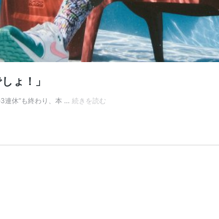
でしょ！」
”売
3連休”も終わり、本 …
続きを読む
れ
る
販
売
員”た
る
も
の
「遊
ん
で