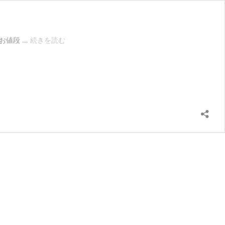
し
お値段 …
続きを読む
ま
む
ら
や
ダ
イ
ソ
ー
で
も
売
っ
て
い
る…
ハ
リ