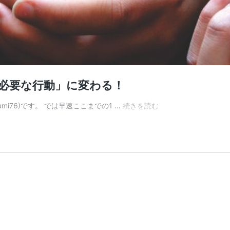
「必要な行動」に変わる！
【育
kumi76)です。 では早速ここまでの1 …
続きを読む
成】
明
確
な”着
地
目
標”の
意
識
付
け