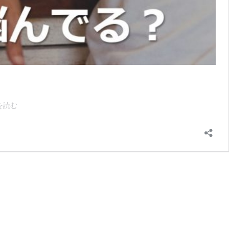
フ
を読む
ァ
ッ
シ
ョ
ン
に
悩
む
男
性
に