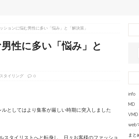
ッションに悩む男性に多い「悩み」と「解決策」
む男性に多い「悩み」と
スタイリング
0
info
MD
レルとしてはより集客が厳しい時期に突入しました
VMD
we
まと
ルスタイリストへと転身し、日々お客様のファッショ