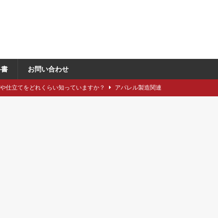
科書
お問い合わせ
類や仕立てをどれくらい知っていますか？
アパレル製造関連
に強い引き留め。どうする？
キャリア/転職
事にしたい5つのステップ
キャリア/転職
で独自性と費用削減を同時に成立させるには？
VMD
れないがスキルとキャリアは与えられる。
店舗マネジメント