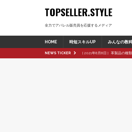
TOPSELLER.STYLE
全力でアパレル販売員を応援するメディア
HOME
時短スキルUP
みんなの教
NEWS TICKER
[ 2021年8月8日 ]
革製品の種
[ 2021年8月8日 ]
退職交渉中
[ 2021年8月6日 ]
転職活動で大
[ 2021年9月16日 ]
pop up
[ 2021年9月3日 ]
給料は上げら