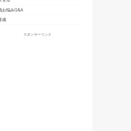
スキル
員お悩みQ&A
育成
スポンサーリンク