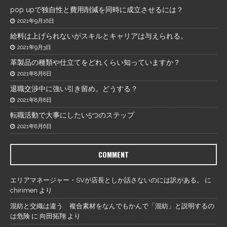
pop upで独自性と費用削減を同時に成立させるには？
2021年9月16日
給料は上げられないがスキルとキャリアは与えられる。
2021年9月3日
革製品の種類や仕立てをどれくらい知っていますか？
2021年8月8日
退職交渉中に強い引き留め。どうする？
2021年8月8日
転職活動で大事にしたい5つのステップ
2021年8月6日
COMMENT
エリアマネージャー・SVが店長としか話さないのには訳がある。
に
chirimen
より
混紡と交織は違う 複合素材をなんでもかんで「混紡」と説明するの
は危険
に
向田拓翔
より