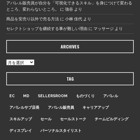
アパレル販売員が自分を「可視化できるスキル」を身につけて変わる
ところ、変わらないところ。
に
強谷
より
商品を安売り以外で売る方法
に
小林 佳代
より
セレクトショップを継続する事が難しい理由
に
マッサージ
より
ARCHIVES
TAG
EC
MD
SELLERSROOM
ものづくり
アパレル
アパレルサブ店長
アパレル販売員
キャリアアップ
スキルアップ
セール
セールストーク
チームビルディング
ディスプレイ
パーソナルスタイリスト