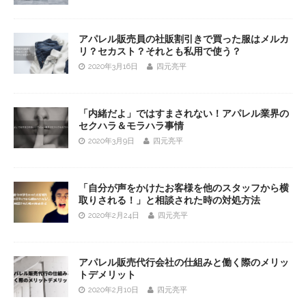
アパレル販売員の社販割引きで買った服はメルカ
リ？セカスト？それとも私用で使う？
2020年3月16日
四元亮平
「内緒だよ」ではすまされない！アパレル業界の
セクハラ＆モラハラ事情
2020年3月9日
四元亮平
「自分が声をかけたお客様を他のスタッフから横
取りされる！」と相談された時の対処方法
2020年2月24日
四元亮平
アパレル販売代行会社の仕組みと働く際のメリッ
トデメリット
2020年2月10日
四元亮平