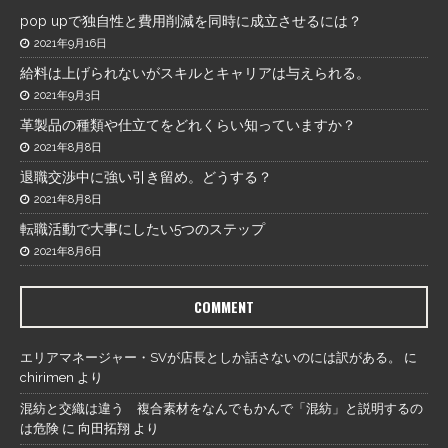
pop upで独自性と費用削減を同時に成立させるには？
2021年9月16日
給料は上げられないがスキルとキャリアは与えられる。
2021年9月3日
革製品の種類や仕立てをどれくらい知っていますか？
2021年8月8日
退職交渉中に強い引き留め。どうする？
2021年8月8日
転職活動で大事にしたい5つのステップ
2021年8月6日
COMMENT
エリアマネージャー・SVが店長としか話さないのには訳がある。
に
chirimen
より
混紡と交織は違う 複合素材をなんでもかんで「混紡」と説明するの
は危険
に
向田拓翔
より