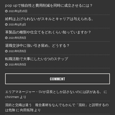
pop upで独自性と費用削減を同時に成立させるには？
2021年9月16日
給料は上げられないがスキルとキャリアは与えられる。
2021年9月3日
革製品の種類や仕立てをどれくらい知っていますか？
2021年8月8日
退職交渉中に強い引き留め。どうする？
2021年8月8日
転職活動で大事にしたい5つのステップ
2021年8月6日
COMMENT
エリアマネージャー・SVが店長としか話さないのには訳がある。
に
chirimen
より
混紡と交織は違う 複合素材をなんでもかんで「混紡」と説明するの
は危険
に
向田拓翔
より