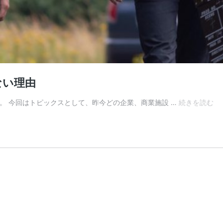
ない理由
売
です。 今回はトピックスとして、昨今どの企業、商業施設 …
続きを読む
れ
る
販
売
員
が
「
ー
プ
レ
大