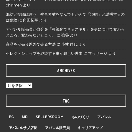
chirimen
より
混紡と交織は違う 複合素材をなんでもかんで「混紡」と説明するの
は危険
に
向田拓翔
より
アパレル販売員が自分を「可視化できるスキル」を身につけて変わる
ところ、変わらないところ。
に
強谷
より
商品を安売り以外で売る方法
に
小林 佳代
より
セレクトショップを継続する事が難しい理由
に
マッサージ
より
ARCHIVES
TAG
EC
MD
SELLERSROOM
ものづくり
アパレル
アパレルサブ店長
アパレル販売員
キャリアアップ