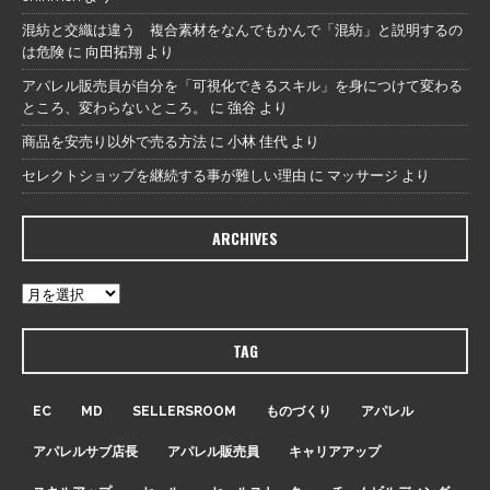
混紡と交織は違う 複合素材をなんでもかんで「混紡」と説明するの
は危険
に
向田拓翔
より
アパレル販売員が自分を「可視化できるスキル」を身につけて変わる
ところ、変わらないところ。
に
強谷
より
商品を安売り以外で売る方法
に
小林 佳代
より
セレクトショップを継続する事が難しい理由
に
マッサージ
より
ARCHIVES
TAG
EC
MD
SELLERSROOM
ものづくり
アパレル
アパレルサブ店長
アパレル販売員
キャリアアップ