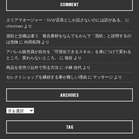
COMMENT
エリアマネージャー・SVが店長としか話さないのには訳がある。
に
chirimen
より
混紡と交織は違う 複合素材をなんでもかんで「混紡」と説明するの
は危険
に
向田拓翔
より
アパレル販売員が自分を「可視化できるスキル」を身につけて変わる
ところ、変わらないところ。
に
強谷
より
商品を安売り以外で売る方法
に
小林 佳代
より
セレクトショップを継続する事が難しい理由
に
マッサージ
より
ARCHIVES
TAG