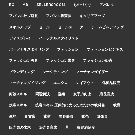
EC
MD
SELLERSROOM
ものづくり
アパレル
アパレルサブ店長
アパレル販売員
キャリアアップ
スキルアップ
セール
セールストーク
チームビルディング
ディスプレイ
パーソナルスタイリスト
パーソナルスタイリング
ファッション
ファッションビジネス
ファッション教育
ファッション業界
ファッション販売
ブランディング
マーケティング
マーチャンダイザー
マーチャンダイジング
ユニクロ
レイアウト
化粧品販売
商談スキル
問題解決
営業
女子力向上
店長育成
接客スキル
接客スキル 圧倒的に売るためだけの教科書
教育
生地
百貨店
素材
美容部員
販売
販売員
販売員の未来
販売員育成
革
顧客満足度