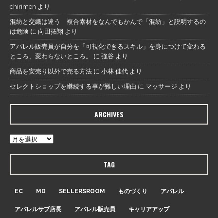
chirimen
より
混紡と交織は違う 複合素材をなんでもかんで「混紡」と説明するの
は危険
に
向田拓翔
より
アパレル販売員が自分を「可視化できるスキル」を身につけて変わる
ところ、変わらないところ。
に
強谷
より
商品を安売り以外で売る方法
に
小林 佳代
より
セレクトショップを継続する事が難しい理由
に
マッサージ
より
ARCHIVES
TAG
EC
MD
SELLERSROOM
ものづくり
アパレル
アパレルサブ店長
アパレル販売員
キャリアアップ