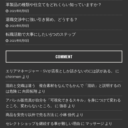
革製品の種類や仕立てをどれくらい知っていますか？
2021年8月8日
退職交渉中に強い引き留め。どうする？
2021年8月8日
転職活動で大事にしたい5つのステップ
2021年8月6日
COMMENT
エリアマネージャー・SVが店長としか話さないのには訳がある。
に
chirimen
より
混紡と交織は違う 複合素材をなんでもかんで「混紡」と説明するの
は危険
に
向田拓翔
より
アパレル販売員が自分を「可視化できるスキル」を身につけて変わる
ところ、変わらないところ。
に
強谷
より
商品を安売り以外で売る方法
に
小林 佳代
より
セレクトショップを継続する事が難しい理由
に
マッサージ
より