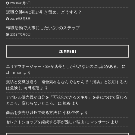
2021年8月8日
退職交渉中に強い引き留め。どうする？
2021年8月8日
転職活動で大事にしたい5つのステップ
2021年8月6日
COMMENT
エリアマネージャー・SVが店長としか話さないのには訳がある。
に
chirimen
より
混紡と交織は違う 複合素材をなんでもかんで「混紡」と説明するの
は危険
に
向田拓翔
より
アパレル販売員が自分を「可視化できるスキル」を身につけて変わる
ところ、変わらないところ。
に
強谷
より
商品を安売り以外で売る方法
に
小林 佳代
より
セレクトショップを継続する事が難しい理由
に
マッサージ
より