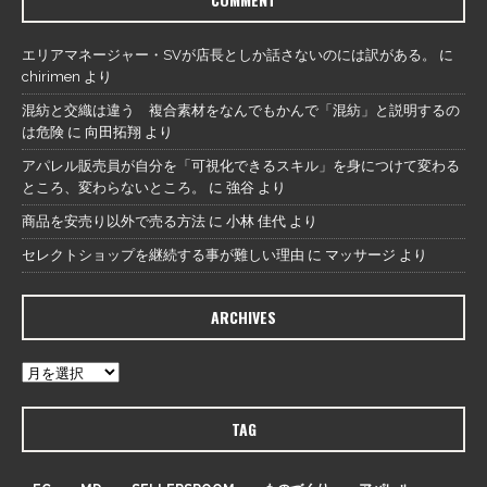
エリアマネージャー・SVが店長としか話さないのには訳がある。
に
chirimen
より
混紡と交織は違う 複合素材をなんでもかんで「混紡」と説明するの
は危険
に
向田拓翔
より
アパレル販売員が自分を「可視化できるスキル」を身につけて変わる
ところ、変わらないところ。
に
強谷
より
商品を安売り以外で売る方法
に
小林 佳代
より
セレクトショップを継続する事が難しい理由
に
マッサージ
より
ARCHIVES
TAG