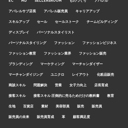
EC
MD
SELLERSROOM
ものづくり
アパレル
アパレルサブ店長
アパレル販売員
キャリアアップ
スキルアップ
セール
セールストーク
チームビルディング
ディスプレイ
パーソナルスタイリスト
パーソナルスタイリング
ファッション
ファッションビジネス
ファッション教育
ファッション業界
ファッション販売
ブランディング
マーケティング
マーチャンダイザー
マーチャンダイジング
ユニクロ
レイアウト
化粧品販売
商談スキル
問題解決
営業
女子力向上
店長育成
接客スキル
接客スキル 圧倒的に売るためだけの教科書
教育
生地
百貨店
素材
美容部員
販売
販売員
販売員の未来
販売員育成
革
顧客満足度