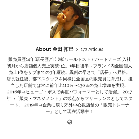
About 金田 拓巳
172 Articles
販売員歴14年(店長歴7年) (株)ワールドストアパートナーズ 入社
初月から店舗個人売上実績1位。1年目後半～ブランド内全国個人
売上1位をサブまでの3年継続。異例の早さで「店長」へ昇格。
店長就任後、部下スタッフを同様に全国区の販売員に育成し。担
当した店舗では常に前年比110％〜130％の売上増加を実現。
2016年→ヒューゴ・ボスで再度パフォーマーとして活躍。 2017
年→「販売・マネジメント」の観点からフリーランスとしてスタ
ート。 2019年→企業に戻り郊外中心数店舗の「販売トレーナ
ー」として現在活動中！