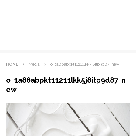
HOME
Media
o_1a86abpkt11211lkk5j8itp9d87_new
o_1a86abpkt11211lkk5j8itp9d87_n
ew