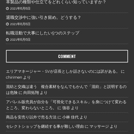
革製品の種類や仕立てをどれくらい知っていますか？
2021年8月8日
退職交渉中に強い引き留め。どうする？
2021年8月8日
転職活動で大事にしたい5つのステップ
2021年8月6日
COMMENT
エリアマネージャー・SVが店長としか話さないのには訳がある。
に
chirimen
より
混紡と交織は違う 複合素材をなんでもかんで「混紡」と説明するの
は危険
に
向田拓翔
より
アパレル販売員が自分を「可視化できるスキル」を身につけて変わる
ところ、変わらないところ。
に
強谷
より
商品を安売り以外で売る方法
に
小林 佳代
より
セレクトショップを継続する事が難しい理由
に
マッサージ
より