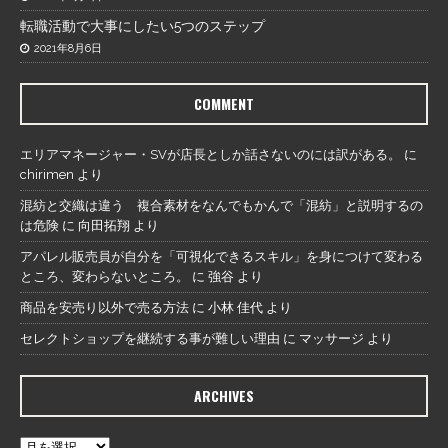
転職活動で大事にしたい5つのステップ
2021年8月6日
COMMENT
エリアマネージャー・SVが店長としか話さないのには訳がある。
に
chirimen
より
混紡と交織は違う 複合素材をなんでもかんで「混紡」と説明するの
は危険
に
向田拓翔
より
アパレル販売員が自分を「可視化できるスキル」を身につけて変わる
ところ、変わらないところ。
に
強谷
より
商品を安売り以外で売る方法
に
小林 佳代
より
セレクトショップを継続する事が難しい理由
に
マッサージ
より
ARCHIVES