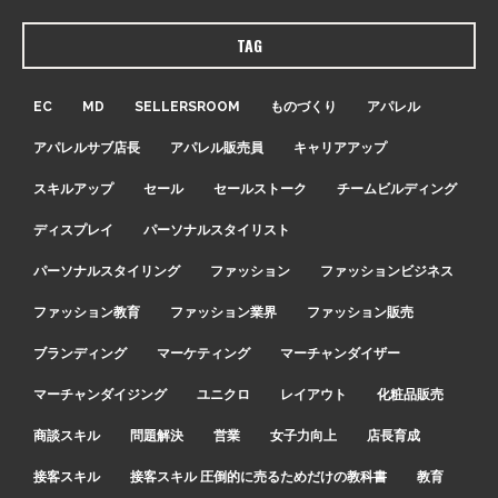
TAG
EC
MD
SELLERSROOM
ものづくり
アパレル
アパレルサブ店長
アパレル販売員
キャリアアップ
スキルアップ
セール
セールストーク
チームビルディング
ディスプレイ
パーソナルスタイリスト
パーソナルスタイリング
ファッション
ファッションビジネス
ファッション教育
ファッション業界
ファッション販売
ブランディング
マーケティング
マーチャンダイザー
マーチャンダイジング
ユニクロ
レイアウト
化粧品販売
商談スキル
問題解決
営業
女子力向上
店長育成
接客スキル
接客スキル 圧倒的に売るためだけの教科書
教育