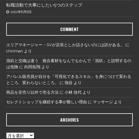
転職活動で大事にしたい5つのステップ
2021年8月6日
COMMENT
エリアマネージャー・SVが店長としか話さないのには訳がある。
に
chirimen
より
混紡と交織は違う 複合素材をなんでもかんで「混紡」と説明するの
は危険
に
向田拓翔
より
アパレル販売員が自分を「可視化できるスキル」を身につけて変わる
ところ、変わらないところ。
に
強谷
より
商品を安売り以外で売る方法
に
小林 佳代
より
セレクトショップを継続する事が難しい理由
に
マッサージ
より
ARCHIVES