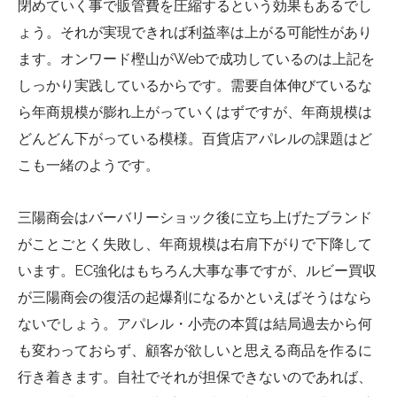
閉めていく事で販管費を圧縮するという効果もあるでし
ょう。それが実現できれば利益率は上がる可能性があり
ます。オンワード樫山がWebで成功しているのは上記を
しっかり実践しているからです。需要自体伸びているな
ら年商規模が膨れ上がっていくはずですが、年商規模は
どんどん下がっている模様。百貨店アパレルの課題はど
こも一緒のようです。
三陽商会はバーバリーショック後に立ち上げたブランド
がことごとく失敗し、年商規模は右肩下がりで下降して
います。EC強化はもちろん大事な事ですが、ルビー買収
が三陽商会の復活の起爆剤になるかといえばそうはなら
ないでしょう。アパレル・小売の本質は結局過去から何
も変わっておらず、顧客が欲しいと思える商品を作るに
行き着きます。自社でそれが担保できないのであれば、