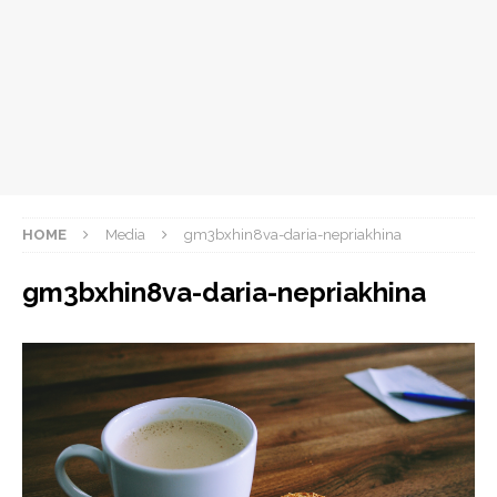
HOME
Media
gm3bxhin8va-daria-nepriakhina
gm3bxhin8va-daria-nepriakhina