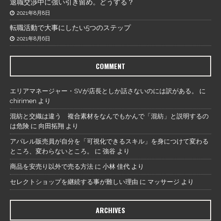
退職交渉中に強い引き留め。どうする？
2021年8月8日
転職活動で大事にしたい5つのステップ
2021年8月6日
COMMENT
エリアマネージャー・SVが店長としか話さないのには訳がある。
に
chirimen
より
混紡と交織は違う 複合素材をなんでもかんで「混紡」と説明するの
は危険
に
向田拓翔
より
アパレル販売員が自分を「可視化できるスキル」を身につけて変わる
ところ、変わらないところ。
に
強谷
より
商品を安売り以外で売る方法
に
小林 佳代
より
セレクトショップを継続する事が難しい理由
に
マッサージ
より
ARCHIVES