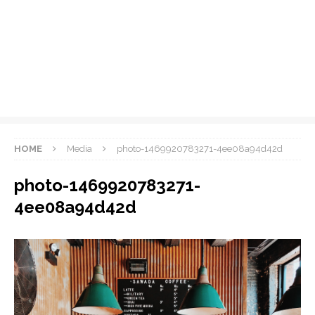
HOME
Media
photo-1469920783271-4ee08a94d42d
photo-1469920783271-
4ee08a94d42d