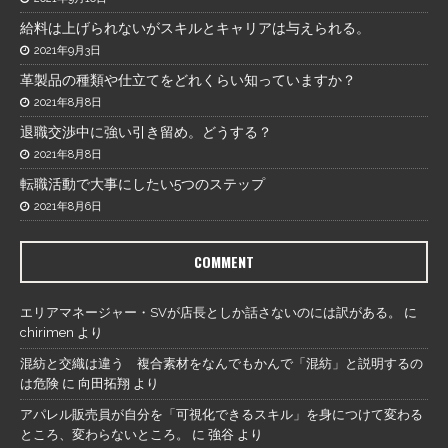
給料は上げられないがスキルとキャリアは与えられる。
2021年9月3日
革製品の種類や仕立てをどれくらい知っていますか？
2021年8月8日
退職交渉中に強い引き留め。どうする？
2021年8月8日
転職活動で大事にしたい5つのステップ
2021年8月6日
COMMENT
エリアマネージャー・SVが店長としか話さないのには訳がある。
に
chirimen
より
混紡と交織は違う 複合素材をなんでもかんで「混紡」と説明するの
は危険
に
向田拓翔
より
アパレル販売員が自分を「可視化できるスキル」を身につけて変わる
ところ、変わらないところ。
に
強谷
より