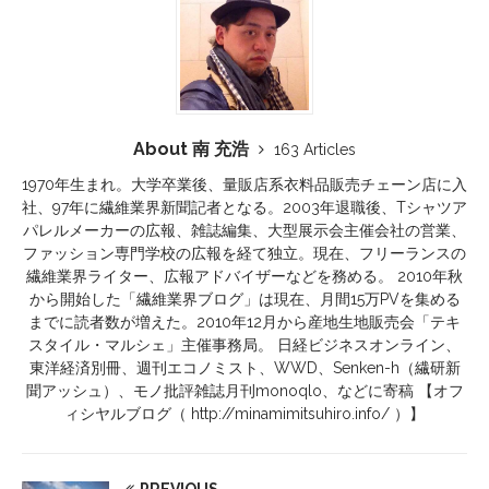
About 南 充浩
163 Articles
1970年生まれ。大学卒業後、量販店系衣料品販売チェーン店に入
社、97年に繊維業界新聞記者となる。2003年退職後、Tシャツア
パレルメーカーの広報、雑誌編集、大型展示会主催会社の営業、
ファッション専門学校の広報を経て独立。現在、フリーランスの
繊維業界ライター、広報アドバイザーなどを務める。 2010年秋
から開始した「繊維業界ブログ」は現在、月間15万PVを集める
までに読者数が増えた。2010年12月から産地生地販売会「テキ
スタイル・マルシェ」主催事務局。 日経ビジネスオンライン、
東洋経済別冊、週刊エコノミスト、WWD、Senken-h（繊研新
聞アッシュ）、モノ批評雑誌月刊monoqlo、などに寄稿 【オフ
ィシヤルブログ（ http://minamimitsuhiro.info/ ）】
PREVIOUS