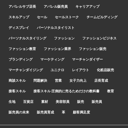
アパレルサブ店長
アパレル販売員
キャリアアップ
スキルアップ
セール
セールストーク
チームビルディング
ディスプレイ
パーソナルスタイリスト
パーソナルスタイリング
ファッション
ファッションビジネス
ファッション教育
ファッション業界
ファッション販売
ブランディング
マーケティング
マーチャンダイザー
マーチャンダイジング
ユニクロ
レイアウト
化粧品販売
商談スキル
問題解決
営業
女子力向上
店長育成
接客スキル
接客スキル 圧倒的に売るためだけの教科書
教育
生地
百貨店
素材
美容部員
販売
販売員
販売員の未来
販売員育成
革
顧客満足度