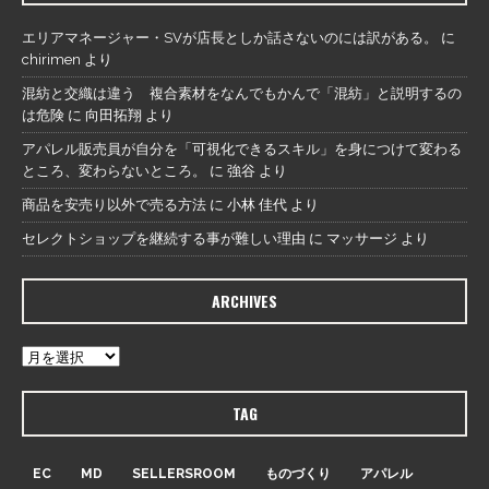
エリアマネージャー・SVが店長としか話さないのには訳がある。
に
chirimen
より
混紡と交織は違う 複合素材をなんでもかんで「混紡」と説明するの
は危険
に
向田拓翔
より
アパレル販売員が自分を「可視化できるスキル」を身につけて変わる
ところ、変わらないところ。
に
強谷
より
商品を安売り以外で売る方法
に
小林 佳代
より
セレクトショップを継続する事が難しい理由
に
マッサージ
より
ARCHIVES
TAG
EC
MD
SELLERSROOM
ものづくり
アパレル