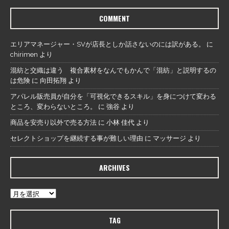
COMMENT
エリアマネージャー・SVが店長としか話さないのには訳がある。
に
chirimen
より
混紡と交織は違う 複合素材をなんでもかんで「混紡」と説明するの
は危険
に
向田拓翔
より
アパレル販売員が自分を「可視化できるスキル」を身につけて変わる
ところ、変わらないところ。
に
強谷
より
商品を安売り以外で売る方法
に
小林 佳代
より
セレクトショップを継続する事が難しい理由
に
マッサージ
より
ARCHIVES
TAG