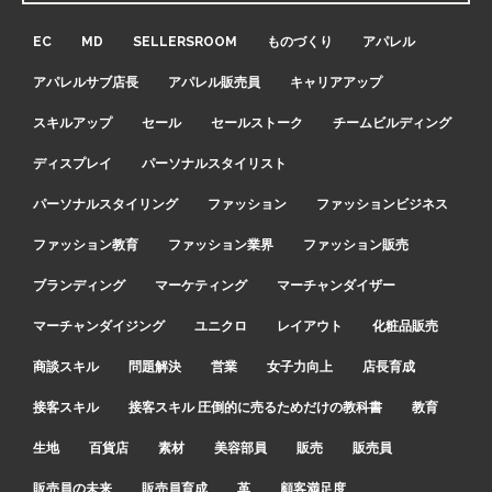
EC
MD
SELLERSROOM
ものづくり
アパレル
アパレルサブ店長
アパレル販売員
キャリアアップ
スキルアップ
セール
セールストーク
チームビルディング
ディスプレイ
パーソナルスタイリスト
パーソナルスタイリング
ファッション
ファッションビジネス
ファッション教育
ファッション業界
ファッション販売
ブランディング
マーケティング
マーチャンダイザー
マーチャンダイジング
ユニクロ
レイアウト
化粧品販売
商談スキル
問題解決
営業
女子力向上
店長育成
接客スキル
接客スキル 圧倒的に売るためだけの教科書
教育
生地
百貨店
素材
美容部員
販売
販売員
販売員の未来
販売員育成
革
顧客満足度