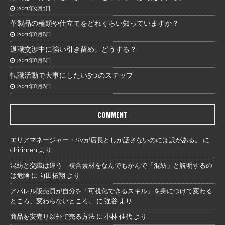
2021年9月3日
革製品の種類や仕立てをどれくらい知っていますか？
2021年8月8日
退職交渉中に強い引き留め。どうする？
2021年8月8日
転職活動で大事にしたい5つのステップ
2021年8月6日
COMMENT
エリアマネージャー・SVが店長としか話さないのには訳がある。
に
chirimen
より
混紡と交織は違う 複合素材をなんでもかんで「混紡」と説明するの
は危険
に
向田拓翔
より
アパレル販売員が自分を「可視化できるスキル」を身につけて変わる
ところ、変わらないところ。
に
強谷
より
商品を安売り以外で売る方法
に
小林 佳代
より