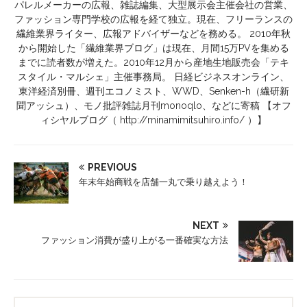
パレルメーカーの広報、雑誌編集、大型展示会主催会社の営業、
ファッション専門学校の広報を経て独立。現在、フリーランスの
繊維業界ライター、広報アドバイザーなどを務める。 2010年秋
から開始した「繊維業界ブログ」は現在、月間15万PVを集める
までに読者数が増えた。2010年12月から産地生地販売会「テキ
スタイル・マルシェ」主催事務局。 日経ビジネスオンライン、
東洋経済別冊、週刊エコノミスト、WWD、Senken-h（繊研新
聞アッシュ）、モノ批評雑誌月刊monoqlo、などに寄稿 【オフ
ィシヤルブログ（ http://minamimitsuhiro.info/ ）】
PREVIOUS
年末年始商戦を店舗一丸で乗り越えよう！
NEXT
ファッション消費が盛り上がる一番確実な方法