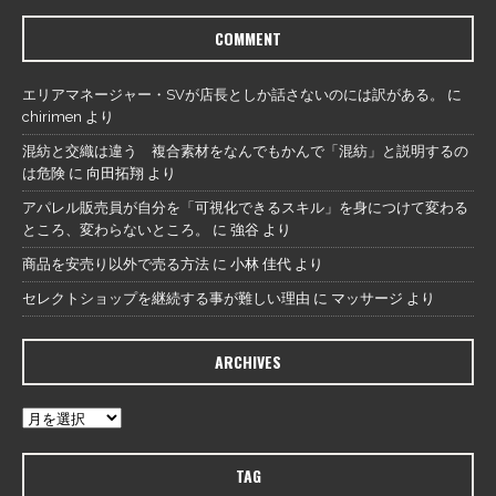
COMMENT
エリアマネージャー・SVが店長としか話さないのには訳がある。
に
chirimen
より
混紡と交織は違う 複合素材をなんでもかんで「混紡」と説明するの
は危険
に
向田拓翔
より
アパレル販売員が自分を「可視化できるスキル」を身につけて変わる
ところ、変わらないところ。
に
強谷
より
商品を安売り以外で売る方法
に
小林 佳代
より
セレクトショップを継続する事が難しい理由
に
マッサージ
より
ARCHIVES
TAG