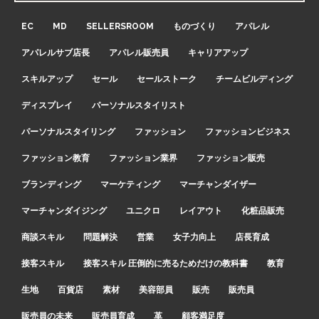
EC
MD
SELLERSROOM
ものづくり
アパレル
アパレルサブ店長
アパレル販売員
キャリアアップ
スキルアップ
セール
セールストーク
チームビルディング
ディスプレイ
パーソナルスタイリスト
パーソナルスタイリング
ファッション
ファッションビジネス
ファッション教育
ファッション業界
ファッション販売
ブランディング
マーケティング
マーチャンダイザー
マーチャンダイジング
ユニクロ
レイアウト
化粧品販売
商談スキル
問題解決
営業
女子力向上
店長育成
接客スキル
接客スキル 圧倒的に売るためだけの教科書
教育
生地
百貨店
素材
美容部員
販売
販売員
販売員の未来
販売員育成
革
顧客満足度