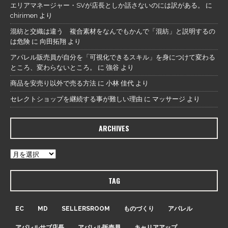
エリアマネージャー・SVが店長としか話さないのには訳がある。
に
chirimen
より
混紡と交織は違う 複合素材をなんでもかんで「混紡」と説明するの
は危険
に
向田拓翔
より
アパレル販売員が自分を「可視化できるスキル」を身につけて変わる
ところ、変わらないところ。
に
強谷
より
商品を安売り以外で売る方法
に
小林 佳代
より
セレクトショップを継続する事が難しい理由
に
マッサージ
より
ARCHIVES
TAG
EC
MD
SELLERSROOM
ものづくり
アパレル
アパレルサブ店長
アパレル販売員
キャリアアップ