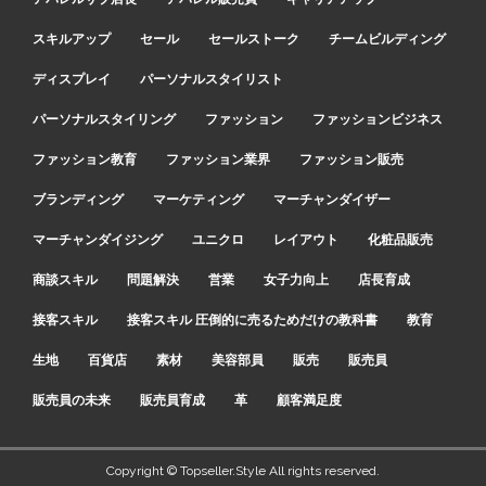
スキルアップ
セール
セールストーク
チームビルディング
ディスプレイ
パーソナルスタイリスト
パーソナルスタイリング
ファッション
ファッションビジネス
ファッション教育
ファッション業界
ファッション販売
ブランディング
マーケティング
マーチャンダイザー
マーチャンダイジング
ユニクロ
レイアウト
化粧品販売
商談スキル
問題解決
営業
女子力向上
店長育成
接客スキル
接客スキル 圧倒的に売るためだけの教科書
教育
生地
百貨店
素材
美容部員
販売
販売員
販売員の未来
販売員育成
革
顧客満足度
Copyright © Topseller.Style All rights reserved.