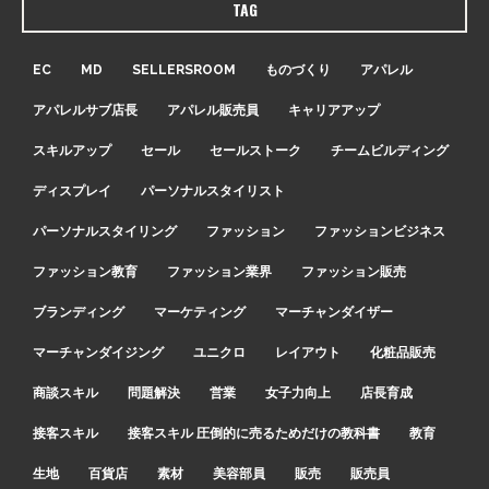
TAG
EC
MD
SELLERSROOM
ものづくり
アパレル
アパレルサブ店長
アパレル販売員
キャリアアップ
スキルアップ
セール
セールストーク
チームビルディング
ディスプレイ
パーソナルスタイリスト
パーソナルスタイリング
ファッション
ファッションビジネス
ファッション教育
ファッション業界
ファッション販売
ブランディング
マーケティング
マーチャンダイザー
マーチャンダイジング
ユニクロ
レイアウト
化粧品販売
商談スキル
問題解決
営業
女子力向上
店長育成
接客スキル
接客スキル 圧倒的に売るためだけの教科書
教育
生地
百貨店
素材
美容部員
販売
販売員