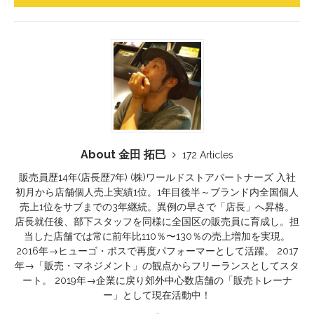
About 金田 拓巳
172 Articles
販売員歴14年(店長歴7年) (株)ワールドストアパートナーズ 入社
初月から店舗個人売上実績1位。1年目後半～ブランド内全国個人
売上1位をサブまでの3年継続。異例の早さで「店長」へ昇格。
店長就任後、部下スタッフを同様に全国区の販売員に育成し。担
当した店舗では常に前年比110％〜130％の売上増加を実現。
2016年→ヒューゴ・ボスで再度パフォーマーとして活躍。 2017
年→「販売・マネジメント」の観点からフリーランスとしてスタ
ート。 2019年→企業に戻り郊外中心数店舗の「販売トレーナ
ー」として現在活動中！