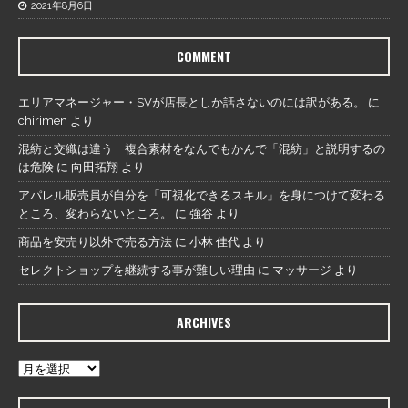
2021年8月6日
COMMENT
エリアマネージャー・SVが店長としか話さないのには訳がある。
に
chirimen
より
混紡と交織は違う 複合素材をなんでもかんで「混紡」と説明するの
は危険
に
向田拓翔
より
アパレル販売員が自分を「可視化できるスキル」を身につけて変わる
ところ、変わらないところ。
に
強谷
より
商品を安売り以外で売る方法
に
小林 佳代
より
セレクトショップを継続する事が難しい理由
に
マッサージ
より
ARCHIVES