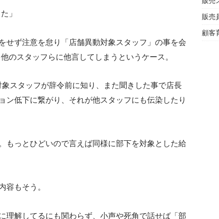
販売
てた」
販売
顧客
をせず注意を怠り「店舗異動対象スタッフ」の事を会
を他のスタッフらに他言してしまうというケース。
対象スタッフが辞令前に知り、また聞きした事で店長
ョン低下に繋がり、それが他スタッフにも伝染したり
。もっとひどいので言えば同様に部下を対象とした給
内容もそう。
に理解してるにも関わらず、小声や死角で話せば「部