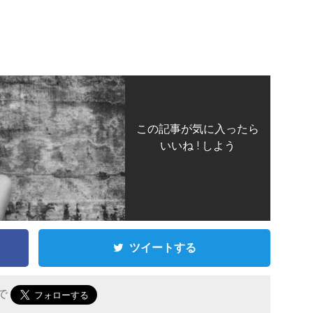
この記事が気に入ったら
いいね ! しよう
ツイートする
 で