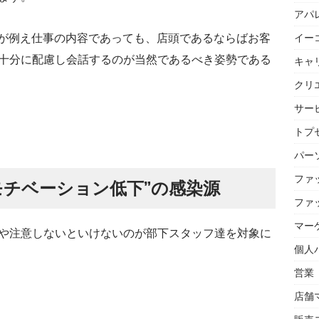
アパ
話が例え仕事の内容であっても、店頭であるならばお客
イー
十分に配慮し会話するのが当然であるべき姿勢である
キャ
クリ
サー
トプセ
パー
ファ
モチベーション低下”の感染源
ファ
マー
や注意しないといけないのが部下スタッフ達を対象に
個人
営業
店舗