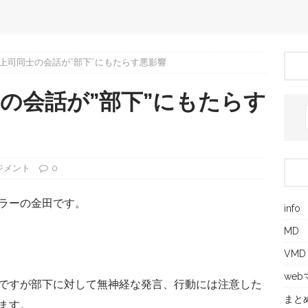
上司同士の会話が”部下”にもたらす悪影響
の会話が”部下”にもたらす
ジメント
0
ラーの金田です。
info
MD
VMD
we
ですが部下に対して無神経な発言、行動には注意した
まと
ます。