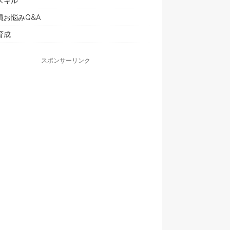
スキル
員お悩みQ&A
育成
スポンサーリンク