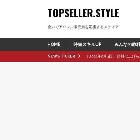
TOPSELLER.STYLE
全力でアパレル販売員を応援するメディア
HOME
時短スキルUP
みんなの教
NEWS TICKER
[ 2021年9月3日 ]
給料は上げら
[ 2021年8月8日 ]
革製品の種
[ 2021年8月8日 ]
退職交渉中
[ 2021年8月6日 ]
転職活動で大
[ 2021年9月16日 ]
pop up