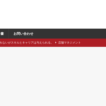
科書
お問い合わせ
れないがスキルとキャリアは与えられる。
店舗マネジメント
類や仕立てをどれくらい知っていますか？
アパレル製造関連
に強い引き留め。どうする？
キャリア/転職
事にしたい5つのステップ
キャリア/転職
で独自性と費用削減を同時に成立させるには？
VMD