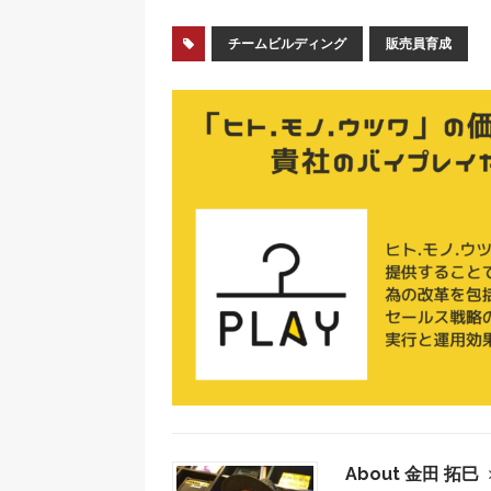
チームビルディング
販売員育成
About 金田 拓巳