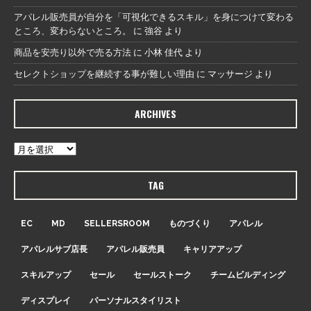
アパレル販売員が自分を「可視化できるスキル」を身につけて変わる
ところ、変わらないところ。
に
強谷
より
商品を安売り以外で売る方法
に
小林 佳代
より
セレクトショップを継続する事が難しい理由
に
マッサージ
より
ARCHIVES
TAG
EC
MD
SELLERSROOM
ものづくり
アパレル
アパレルサブ店長
アパレル販売員
キャリアアップ
スキルアップ
セール
セールストーク
チームビルディング
ディスプレイ
パーソナルスタイリスト