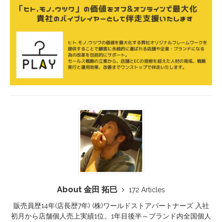
About 金田 拓巳
172 Articles
販売員歴14年(店長歴7年) (株)ワールドストアパートナーズ 入社
初月から店舗個人売上実績1位。1年目後半～ブランド内全国個人