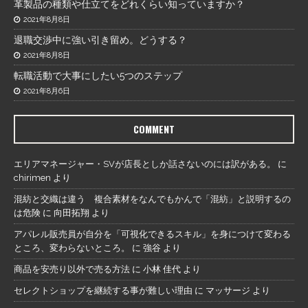
革製品の種類や仕立てをどれくらい知っていますか？
2021年8月8日
退職交渉中に強い引き留め。どうする？
2021年8月8日
転職活動で大事にしたい5つのステップ
2021年8月6日
COMMENT
エリアマネージャー・SVが店長としか話さないのには訳がある。
に
chirimen
より
混紡と交織は違う 複合素材をなんでもかんで「混紡」と説明するの
は危険
に
向田拓翔
より
アパレル販売員が自分を「可視化できるスキル」を身につけて変わる
ところ、変わらないところ。
に
強谷
より
商品を安売り以外で売る方法
に
小林 佳代
より
セレクトショップを継続する事が難しい理由
に
マッサージ
より