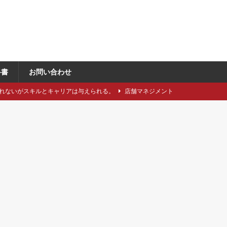
科書
お問い合わせ
れないがスキルとキャリアは与えられる。
店舗マネジメント
類や仕立てをどれくらい知っていますか？
アパレル製造関連
に強い引き留め。どうする？
キャリア/転職
事にしたい5つのステップ
キャリア/転職
で独自性と費用削減を同時に成立させるには？
VMD