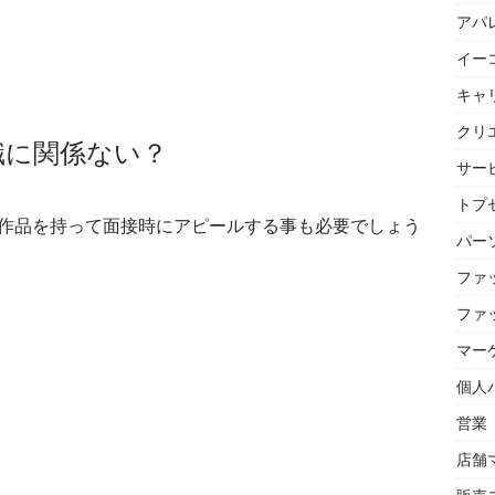
アパ
イー
キャ
クリ
職に関係ない？
サー
トプセ
作品を持って面接時にアピールする事も必要でしょう
パー
ファ
ファ
マー
個人
営業
店舗