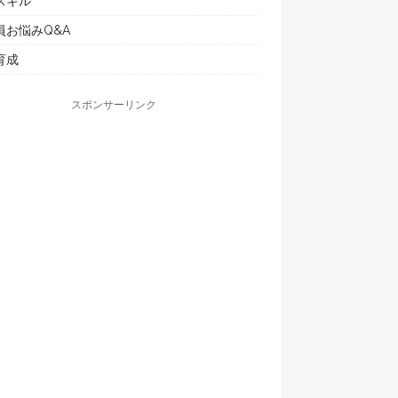
スキル
員お悩みQ&A
育成
スポンサーリンク