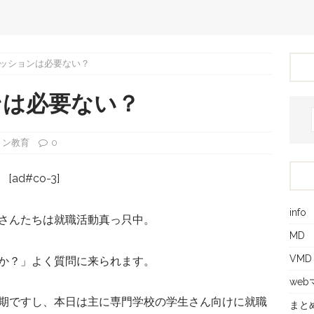
ッションは必要ない？
ンは必要ない？
ョン教育
0
[ad#co-3]
info
さんたちは就職活動真っ只中。
MD
VMD
か？」よく質問に来られます。
we
期ですし、本日は主に専門学校の学生さん向けに就職
まと