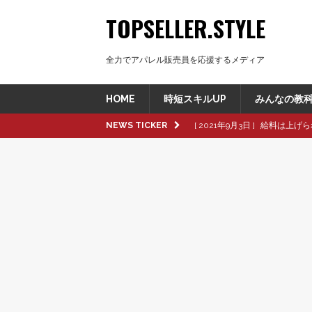
TOPSELLER.STYLE
全力でアパレル販売員を応援するメディア
HOME
時短スキルUP
みんなの教
NEWS TICKER
[ 2021年9月3日 ]
給料は上げら
[ 2021年8月8日 ]
革製品の種
[ 2021年8月8日 ]
退職交渉中
[ 2021年8月6日 ]
転職活動で大
[ 2021年9月16日 ]
pop up