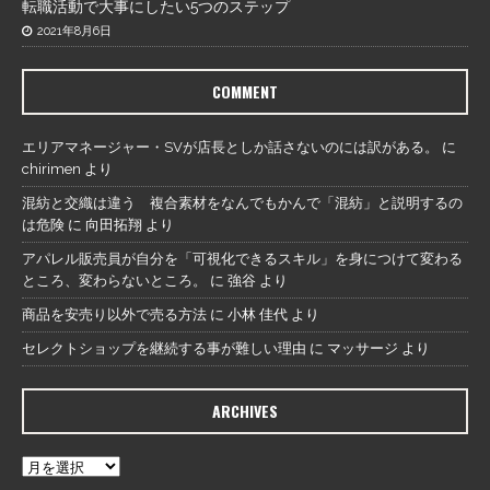
転職活動で大事にしたい5つのステップ
2021年8月6日
COMMENT
エリアマネージャー・SVが店長としか話さないのには訳がある。
に
chirimen
より
混紡と交織は違う 複合素材をなんでもかんで「混紡」と説明するの
は危険
に
向田拓翔
より
アパレル販売員が自分を「可視化できるスキル」を身につけて変わる
ところ、変わらないところ。
に
強谷
より
商品を安売り以外で売る方法
に
小林 佳代
より
セレクトショップを継続する事が難しい理由
に
マッサージ
より
ARCHIVES