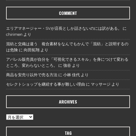
COMMENT
エリアマネージャー・SVが店長としか話さないのには訳がある。
に
chirimen
より
混紡と交織は違う 複合素材をなんでもかんで「混紡」と説明するの
は危険
に
向田拓翔
より
アパレル販売員が自分を「可視化できるスキル」を身につけて変わる
ところ、変わらないところ。
に
強谷
より
商品を安売り以外で売る方法
に
小林 佳代
より
セレクトショップを継続する事が難しい理由
に
マッサージ
より
ARCHIVES
TAG