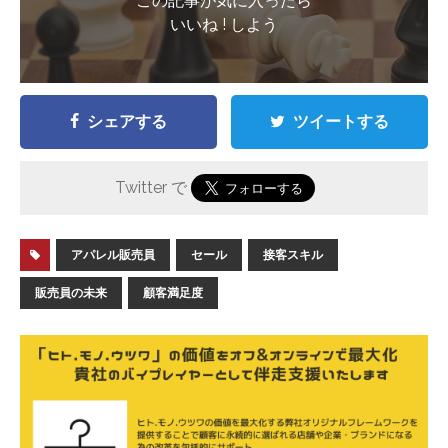
この記事が気に入ったら
いいね ! しよう
シェアする
ツイートする
Twitter で
アパレル販売員
セール
接客スキル
販売員の未来
顧客満足度