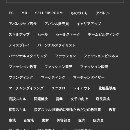
EC
MD
SELLERSROOM
ものづくり
アパレル
アパレルサブ店長
アパレル販売員
キャリアアップ
スキルアップ
セール
セールストーク
チームビルディング
ディスプレイ
パーソナルスタイリスト
パーソナルスタイリング
ファッション
ファッションビジネス
ファッション教育
ファッション業界
ファッション販売
ブランディング
マーケティング
マーチャンダイザー
マーチャンダイジング
ユニクロ
レイアウト
化粧品販売
商談スキル
問題解決
営業
女子力向上
店長育成
接客スキル
接客スキル 圧倒的に売るためだけの教科書
教育
生地
百貨店
素材
美容部員
販売
販売員