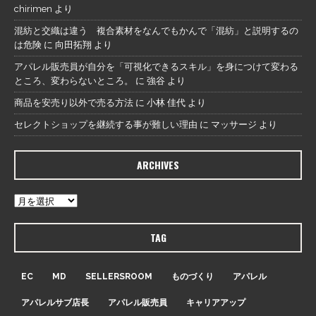
chirimen
より
混紡と交織は違う 複合素材をなんでもかんで「混紡」と説明するの
は危険
に
向田拓翔
より
アパレル販売員が自分を「可視化できるスキル」を身につけて変わる
ところ、変わらないところ。
に
強谷
より
商品を安売り以外で売る方法
に
小林 佳代
より
セレクトショップを継続する事が難しい理由
に
マッサージ
より
ARCHIVES
TAG
EC
MD
SELLERSROOM
ものづくり
アパレル
アパレルサブ店長
アパレル販売員
キャリアアップ