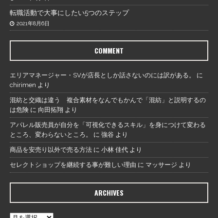
転職活動で大事にしたい5つのステップ
2021年8月6日
COMMENT
エリアマネージャー・SVが店長としか話さないのには訳がある。
に
chirimen
より
混紡と交織は違う 複合素材をなんでもかんで「混紡」と説明するの
は危険
に
向田拓翔
より
アパレル販売員が自分を「可視化できるスキル」を身につけて変わる
ところ、変わらないところ。
に
強谷
より
商品を安売り以外で売る方法
に
小林 佳代
より
セレクトショップを継続する事が難しい理由
に
マッサージ
より
ARCHIVES