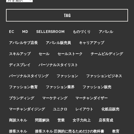
TAG
EC
MD
SELLERSROOM
ものづくり
アパレル
アパレルサブ店長
アパレル販売員
キャリアアップ
スキルアップ
セール
セールストーク
チームビルディング
ディスプレイ
パーソナルスタイリスト
パーソナルスタイリング
ファッション
ファッションビジネス
ファッション教育
ファッション業界
ファッション販売
ブランディング
マーケティング
マーチャンダイザー
マーチャンダイジング
ユニクロ
レイアウト
化粧品販売
商談スキル
問題解決
営業
女子力向上
店長育成
接客スキル
接客スキル 圧倒的に売るためだけの教科書
教育