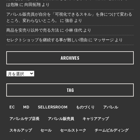
は危険
に
向田拓翔
より
アパレル販売員が自分を「可視化できるスキル」を身につけて変わる
ところ、変わらないところ。
に
強谷
より
商品を安売り以外で売る方法
に
小林 佳代
より
セレクトショップを継続する事が難しい理由
に
マッサージ
より
ARCHIVES
TAG
EC
MD
SELLERSROOM
ものづくり
アパレル
アパレルサブ店長
アパレル販売員
キャリアアップ
スキルアップ
セール
セールストーク
チームビルディング