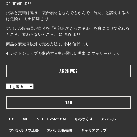
chirimen
より
混紡と交織は違う 複合素材をなんでもかんで「混紡」と説明するの
は危険
に
向田拓翔
より
アパレル販売員が自分を「可視化できるスキル」を身につけて変わる
ところ、変わらないところ。
に
強谷
より
商品を安売り以外で売る方法
に
小林 佳代
より
セレクトショップを継続する事が難しい理由
に
マッサージ
より
ARCHIVES
TAG
EC
MD
SELLERSROOM
ものづくり
アパレル
アパレルサブ店長
アパレル販売員
キャリアアップ