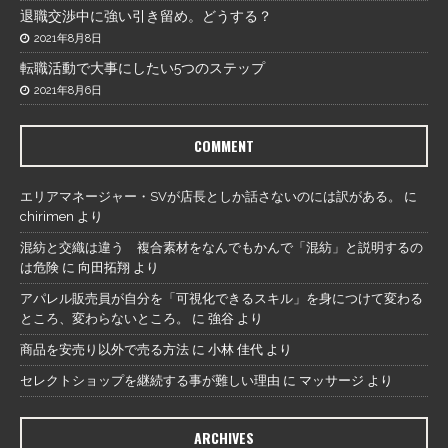
退職交渉中に強い引き留め。どうする？
2021年8月8日
転職活動で大事にしたい5つのステップ
2021年8月6日
COMMENT
エリアマネージャー・SVが店長としか話さないのには訳がある。
に
chirimen
より
混紡と交織は違う 複合素材をなんでもかんで「混紡」と説明するの
は危険
に
向田拓翔
より
アパレル販売員が自分を「可視化できるスキル」を身につけて変わる
ところ、変わらないところ。
に
強谷
より
商品を安売り以外で売る方法
に
小林 佳代
より
セレクトショップを継続する事が難しい理由
に
マッサージ
より
ARCHIVES