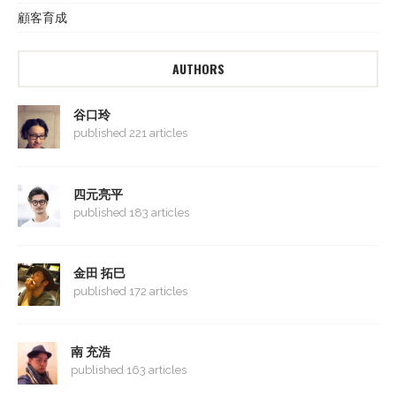
顧客育成
AUTHORS
谷口玲
published 221 articles
四元亮平
published 183 articles
金田 拓巳
published 172 articles
南 充浩
published 163 articles