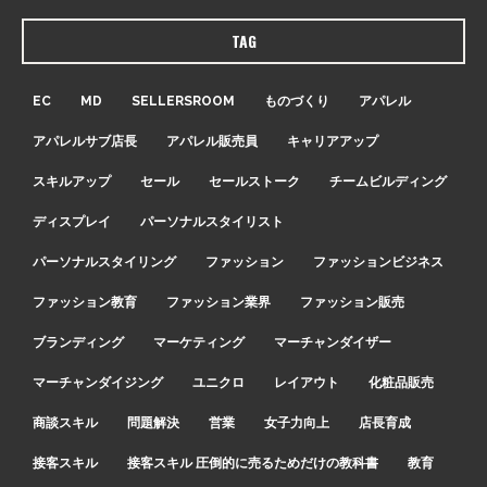
TAG
EC
MD
SELLERSROOM
ものづくり
アパレル
アパレルサブ店長
アパレル販売員
キャリアアップ
スキルアップ
セール
セールストーク
チームビルディング
ディスプレイ
パーソナルスタイリスト
パーソナルスタイリング
ファッション
ファッションビジネス
ファッション教育
ファッション業界
ファッション販売
ブランディング
マーケティング
マーチャンダイザー
マーチャンダイジング
ユニクロ
レイアウト
化粧品販売
商談スキル
問題解決
営業
女子力向上
店長育成
接客スキル
接客スキル 圧倒的に売るためだけの教科書
教育