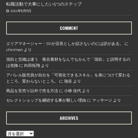
転職活動で大事にしたい5つのステップ
2021年8月6日
COMMENT
エリアマネージャー・SVが店長としか話さないのには訳がある。
に
chirimen
より
混紡と交織は違う 複合素材をなんでもかんで「混紡」と説明するの
は危険
に
向田拓翔
より
アパレル販売員が自分を「可視化できるスキル」を身につけて変わる
ところ、変わらないところ。
に
強谷
より
商品を安売り以外で売る方法
に
小林 佳代
より
セレクトショップを継続する事が難しい理由
に
マッサージ
より
ARCHIVES