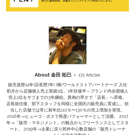
About 金田 拓巳
172 Articles
販売員歴14年(店長歴7年) (株)ワールドストアパートナーズ 入社
初月から店舗個人売上実績1位。1年目後半～ブランド内全国個人
売上1位をサブまでの3年継続。異例の早さで「店長」へ昇格。
店長就任後、部下スタッフを同様に全国区の販売員に育成し。担
当した店舗では常に前年比110％〜130％の売上増加を実現。
2016年→ヒューゴ・ボスで再度パフォーマーとして活躍。 2017
年→「販売・マネジメント」の観点からフリーランスとしてスタ
ート。 2019年→企業に戻り郊外中心数店舗の「販売トレーナ