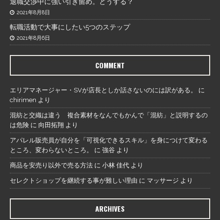
退職交渉中に強い引き留め。どうする？
2021年8月8日
転職活動で大事にしたい5つのステップ
2021年8月6日
COMMENT
エリアマネージャー・SVが店長としか話さないのには訳がある。
に
chirimen
より
混紡と交織は違う 複合素材をなんでもかんで「混紡」と説明するの
は危険
に
向田拓翔
より
アパレル販売員が自分を「可視化できるスキル」を身につけて変わる
ところ、変わらないところ。
に
強谷
より
商品を安売り以外で売る方法
に
小林 佳代
より
セレクトショップを継続する事が難しい理由
に
マッサージ
より
ARCHIVES