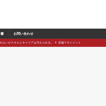
科書
お問い合わせ
れないがスキルとキャリアは与えられる。
店舗マネジメント
類や仕立てをどれくらい知っていますか？
アパレル製造関連
に強い引き留め。どうする？
キャリア/転職
事にしたい5つのステップ
キャリア/転職
で独自性と費用削減を同時に成立させるには？
VMD