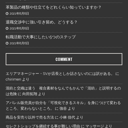
革製品の種類や仕立てをどれくらい知っていますか？
2021年8月8日
退職交渉中に強い引き留め。どうする？
2021年8月8日
転職活動で大事にしたい5つのステップ
2021年8月6日
COMMENT
エリアマネージャー・SVが店長としか話さないのには訳がある。
に
chirimen
より
混紡と交織は違う 複合素材をなんでもかんで「混紡」と説明するの
は危険
に
向田拓翔
より
アパレル販売員が自分を「可視化できるスキル」を身につけて変わる
ところ、変わらないところ。
に
強谷
より
商品を安売り以外で売る方法
に
小林 佳代
より
セレクトショップを継続する事が難しい理由
に
マッサージ
より