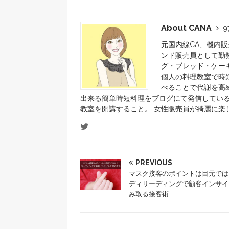
About CANA
9
元国内線CA、機内
ンド販売員として勤
グ・ブレッド・ケー
個人の料理教室で時
べることで代謝を高
出来る簡単時短料理をブログにて発信している
教室を開講すること。 女性販売員が綺麗に楽
PREVIOUS
マスク接客のポイントは目元では
ディリーディングで顧客インサイ
み取る接客術