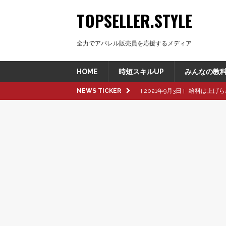
TOPSELLER.STYLE
全力でアパレル販売員を応援するメディア
HOME
時短スキルUP
みんなの教
NEWS TICKER
[ 2021年9月3日 ]
給料は上げら
[ 2021年8月8日 ]
革製品の種
[ 2021年8月8日 ]
退職交渉中
[ 2021年8月6日 ]
転職活動で大
[ 2021年9月16日 ]
pop up