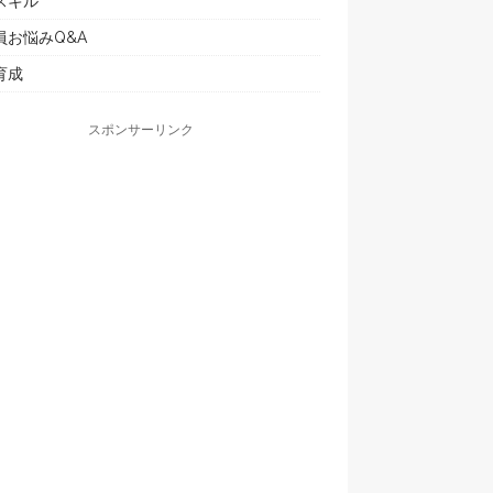
スキル
員お悩みQ&A
育成
スポンサーリンク