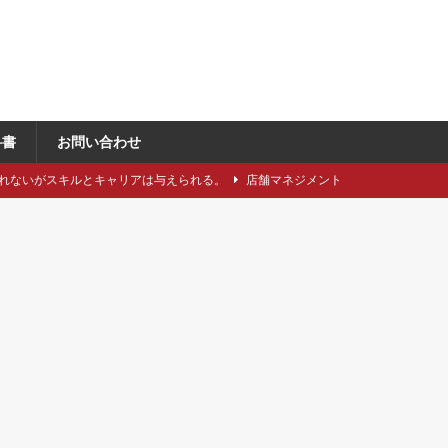
科書
お問い合わせ
れないがスキルとキャリアは与えられる。
店舗マネジメント
類や仕立てをどれくらい知っていますか？
アパレル製造関連
に強い引き留め。どうする？
キャリア/転職
事にしたい5つのステップ
キャリア/転職
で独自性と費用削減を同時に成立させるには？
VMD