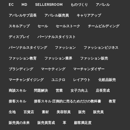
EC
MD
SELLERSROOM
ものづくり
アパレル
アパレルサブ店長
アパレル販売員
キャリアアップ
スキルアップ
セール
セールストーク
チームビルディング
ディスプレイ
パーソナルスタイリスト
パーソナルスタイリング
ファッション
ファッションビジネス
ファッション教育
ファッション業界
ファッション販売
ブランディング
マーケティング
マーチャンダイザー
マーチャンダイジング
ユニクロ
レイアウト
化粧品販売
商談スキル
問題解決
営業
女子力向上
店長育成
接客スキル
接客スキル 圧倒的に売るためだけの教科書
教育
生地
百貨店
素材
美容部員
販売
販売員
販売員の未来
販売員育成
革
顧客満足度