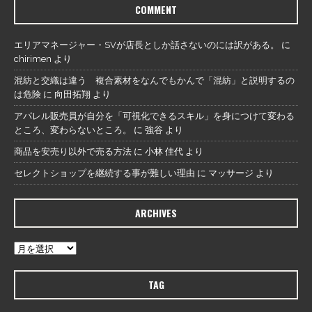
COMMENT
エリアマネージャー・SVが店長としか話さないのには訳がある。
に
chirimen
より
混紡と交織は違う 複合素材をなんでもかんで「混紡」と説明するの
は危険
に
向田拓翔
より
アパレル販売員が自分を「可視化できるスキル」を身につけて変わる
ところ、変わらないところ。
に
強谷
より
商品を安売り以外で売る方法
に
小林 佳代
より
セレクトショップを継続する事が難しい理由
に
マッサージ
より
ARCHIVES
TAG