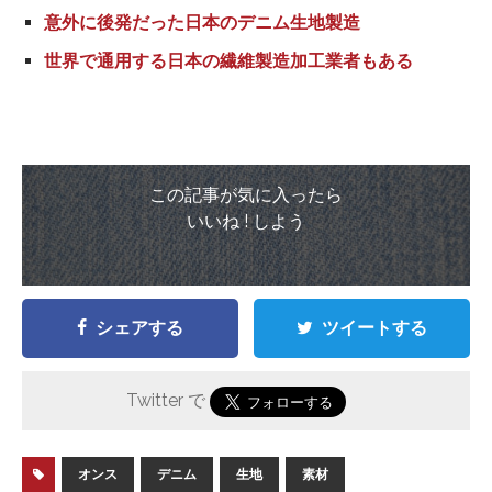
意外に後発だった日本のデニム生地製造
世界で通用する日本の繊維製造加工業者もある
この記事が気に入ったら
いいね ! しよう
シェアする
ツイートする
Twitter で
オンス
デニム
生地
素材