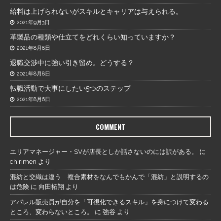
給料は上げられないがスキルとキャリアは与えられる。
2021年9月3日
革製品の種類や仕立てをどれくらい知っていますか？
2021年8月8日
退職交渉中に強い引き留め。どうする？
2021年8月8日
転職活動で大事にしたい5つのステップ
2021年8月6日
COMMENT
エリアマネージャー・SVが店長としか話さないのには訳がある。
に
chirimen
より
混紡と交織は違う 複合素材をなんでもかんで「混紡」と説明するの
は危険
に
向田拓翔
より
アパレル販売員が自分を「可視化できるスキル」を身につけて変わる
ところ、変わらないところ。
に
強谷
より