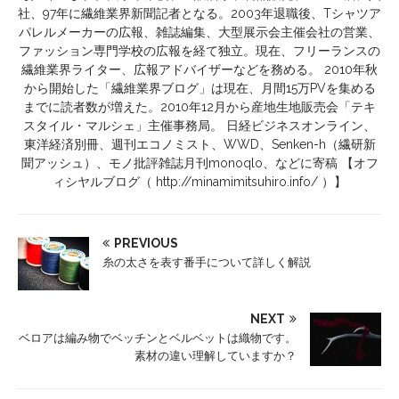
社、97年に繊維業界新聞記者となる。2003年退職後、Tシャツア
パレルメーカーの広報、雑誌編集、大型展示会主催会社の営業、
ファッション専門学校の広報を経て独立。現在、フリーランスの
繊維業界ライター、広報アドバイザーなどを務める。 2010年秋
から開始した「繊維業界ブログ」は現在、月間15万PVを集める
までに読者数が増えた。2010年12月から産地生地販売会「テキ
スタイル・マルシェ」主催事務局。 日経ビジネスオンライン、
東洋経済別冊、週刊エコノミスト、WWD、Senken-h（繊研新
聞アッシュ）、モノ批評雑誌月刊monoqlo、などに寄稿 【オフ
ィシヤルブログ（ http://minamimitsuhiro.info/ ）】
PREVIOUS
糸の太さを表す番手について詳しく解説
NEXT
ベロアは編み物でベッチンとベルベットは織物です。
素材の違い理解していますか？