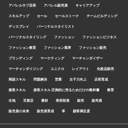
アパレルサブ店長
アパレル販売員
キャリアアップ
スキルアップ
セール
セールストーク
チームビルディング
ディスプレイ
パーソナルスタイリスト
パーソナルスタイリング
ファッション
ファッションビジネス
ファッション教育
ファッション業界
ファッション販売
ブランディング
マーケティング
マーチャンダイザー
マーチャンダイジング
ユニクロ
レイアウト
化粧品販売
商談スキル
問題解決
営業
女子力向上
店長育成
接客スキル
接客スキル 圧倒的に売るためだけの教科書
教育
生地
百貨店
素材
美容部員
販売
販売員
販売員の未来
販売員育成
革
顧客満足度