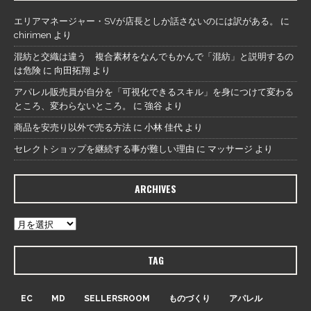
エリアマネージャー・SVが店長としか話さないのには訳がある。
に
chirimen
より
混紡と交織は違う 複合素材をなんでもかんで「混紡」と説明するの
は危険
に
向田拓翔
より
アパレル販売員が自分を「可視化できるスキル」を身につけて変わる
ところ、変わらないところ。
に
強谷
より
商品を安売り以外で売る方法
に
小林 佳代
より
セレクトショップを継続する事が難しい理由
に
マッサージ
より
ARCHIVES
TAG
EC
MD
SELLERSROOM
ものづくり
アパレル