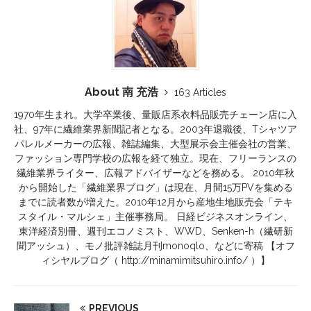
About 南 充浩
163 Articles
1970年生まれ。大学卒業後、量販店系衣料品販売チェーン店に入
社、97年に繊維業界新聞記者となる。2003年退職後、Tシャツア
パレルメーカーの広報、雑誌編集、大型展示会主催会社の営業、
ファッション専門学校の広報を経て独立。現在、フリーランスの
繊維業界ライター、広報アドバイザーなどを務める。 2010年秋
から開始した「繊維業界ブログ」は現在、月間15万PVを集める
までに読者数が増えた。2010年12月から産地生地販売会「テキ
スタイル・マルシェ」主催事務局。 日経ビジネスオンライン、
東洋経済別冊、週刊エコノミスト、WWD、Senken-h（繊研新
聞アッシュ）、モノ批評雑誌月刊monoqlo、などに寄稿 【オフ
ィシヤルブログ（ http://minamimitsuhiro.info/ ）】
PREVIOUS