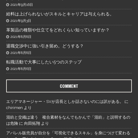
2021年9月16日
給料は上げられないがスキルとキャリアは与えられる。
2021年9月3日
革製品の種類や仕立てをどれくらい知っていますか？
2021年8月8日
退職交渉中に強い引き留め。どうする？
2021年8月8日
転職活動で大事にしたい5つのステップ
2021年8月6日
COMMENT
エリアマネージャー・SVが店長としか話さないのには訳がある。
に
chirimen
より
混紡と交織は違う 複合素材をなんでもかんで「混紡」と説明するの
は危険
に
向田拓翔
より
アパレル販売員が自分を「可視化できるスキル」を身につけて変わる