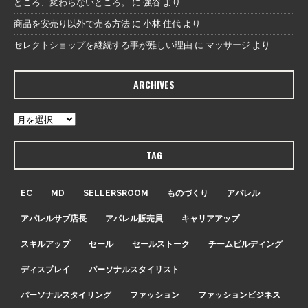
ところ、変わらないところ。
に
強谷
より
商品を安売り以外で売る方法
に
小林 佳代
より
セレクトショップを継続する事が難しい理由
に
マッサージ
より
ARCHIVES
TAG
EC
MD
SELLERSROOM
ものづくり
アパレル
アパレルサブ店長
アパレル販売員
キャリアアップ
スキルアップ
セール
セールストーク
チームビルディング
ディスプレイ
パーソナルスタイリスト
パーソナルスタイリング
ファッション
ファッションビジネス