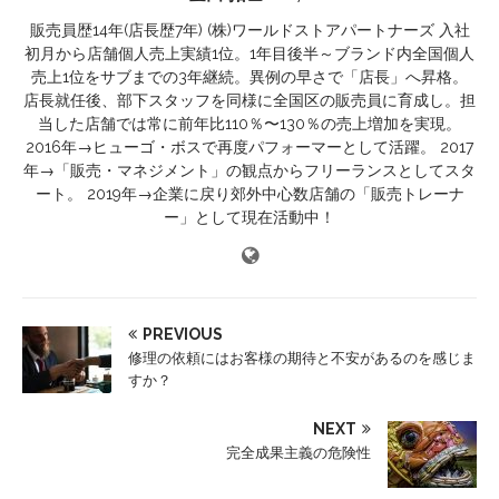
販売員歴14年(店長歴7年) (株)ワールドストアパートナーズ 入社
初月から店舗個人売上実績1位。1年目後半～ブランド内全国個人
売上1位をサブまでの3年継続。異例の早さで「店長」へ昇格。
店長就任後、部下スタッフを同様に全国区の販売員に育成し。担
当した店舗では常に前年比110％〜130％の売上増加を実現。
2016年→ヒューゴ・ボスで再度パフォーマーとして活躍。 2017
年→「販売・マネジメント」の観点からフリーランスとしてスタ
ート。 2019年→企業に戻り郊外中心数店舗の「販売トレーナ
ー」として現在活動中！
PREVIOUS
修理の依頼にはお客様の期待と不安があるのを感じま
すか？
NEXT
完全成果主義の危険性