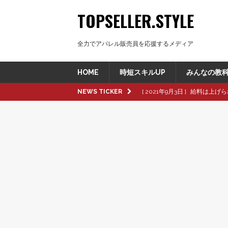
TOPSELLER.STYLE
全力でアパレル販売員を応援するメディア
HOME
時短スキルUP
みんなの教
NEWS TICKER
[ 2021年9月3日 ]
給料は上げら
[ 2021年8月8日 ]
革製品の種
[ 2021年8月8日 ]
退職交渉中
[ 2021年8月6日 ]
転職活動で大
[ 2021年9月16日 ]
pop up