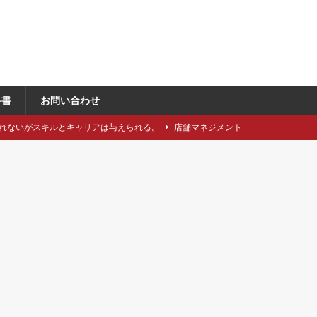
科書
お問い合わせ
れないがスキルとキャリアは与えられる。
店舗マネジメント
類や仕立てをどれくらい知っていますか？
アパレル製造関連
に強い引き留め。どうする？
キャリア/転職
事にしたい5つのステップ
キャリア/転職
で独自性と費用削減を同時に成立させるには？
VMD