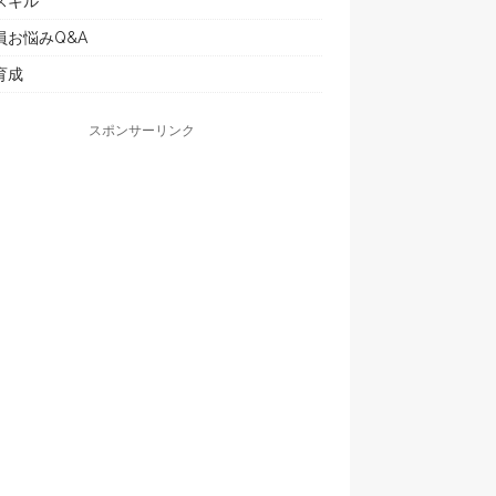
スキル
員お悩みQ&A
育成
スポンサーリンク