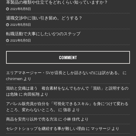
革製品の種類や仕立てをどれくらい知っていますか？
2021年8月8日
退職交渉中に強い引き留め。どうする？
2021年8月8日
転職活動で大事にしたい5つのステップ
2021年8月6日
COMMENT
エリアマネージャー・SVが店長としか話さないのには訳がある。
に
chirimen
より
混紡と交織は違う 複合素材をなんでもかんで「混紡」と説明するの
は危険
に
向田拓翔
より
アパレル販売員が自分を「可視化できるスキル」を身につけて変わる
ところ、変わらないところ。
に
強谷
より
商品を安売り以外で売る方法
に
小林 佳代
より
セレクトショップを継続する事が難しい理由
に
マッサージ
より