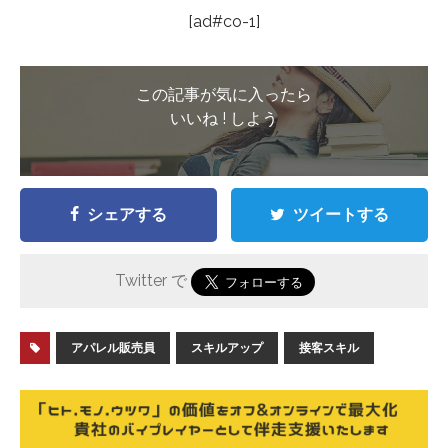
[ad#co-1]
この記事が気に入ったら
いいね ! しよう
シェアする
ツイートする
Twitter で
アパレル販売員
スキルアップ
接客スキル