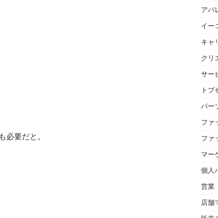
アパ
イー
キャ
クリ
サー
トプセ
パー
ファ
も必要だと。
ファ
マー
個人
営業
店舗