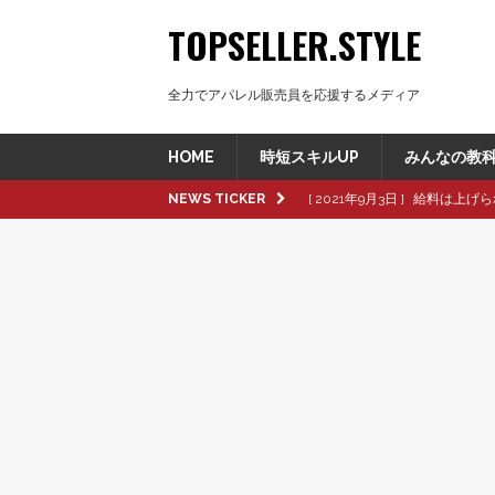
TOPSELLER.STYLE
全力でアパレル販売員を応援するメディア
HOME
時短スキルUP
みんなの教
NEWS TICKER
[ 2021年9月3日 ]
給料は上げら
[ 2021年8月8日 ]
革製品の種
[ 2021年8月8日 ]
退職交渉中
[ 2021年8月6日 ]
転職活動で大
[ 2021年9月16日 ]
pop up