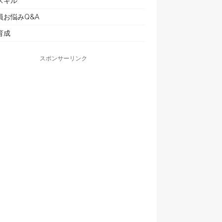
スキル
員お悩みQ&A
育成
スポンサーリンク