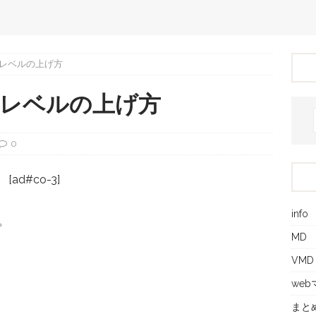
レベルの上げ方
のレベルの上げ方
0
[ad#co-3]
info
。
MD
VMD
we
まと