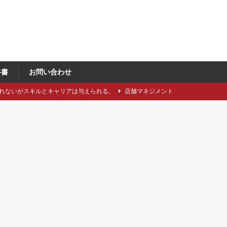
科書
お問い合わせ
れないがスキルとキャリアは与えられる。
店舗マネジメント
類や仕立てをどれくらい知っていますか？
アパレル製造関連
に強い引き留め。どうする？
キャリア/転職
事にしたい5つのステップ
キャリア/転職
で独自性と費用削減を同時に成立させるには？
VMD